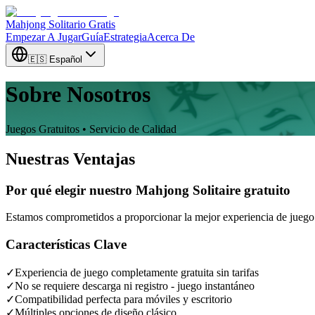
Mahjong Solitario Gratis
Empezar A Jugar
Guía
Estrategia
Acerca De
🇪🇸 Español
Sobre Nosotros
Juegos Gratuitos • Servicio de Calidad
Nuestras Ventajas
Por qué elegir nuestro Mahjong Solitaire gratuito
Estamos comprometidos a proporcionar la mejor experiencia de juego
Características Clave
✓
Experiencia de juego completamente gratuita sin tarifas
✓
No se requiere descarga ni registro - juego instantáneo
✓
Compatibilidad perfecta para móviles y escritorio
✓
Múltiples opciones de diseño clásico